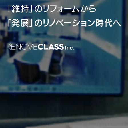
「
維
持
」
の
リ
フ
ォ
ー
ム
か
ら
「
発
展
」
の
リ
ノ
ベ
ー
シ
ョ
ン
時
代
へ